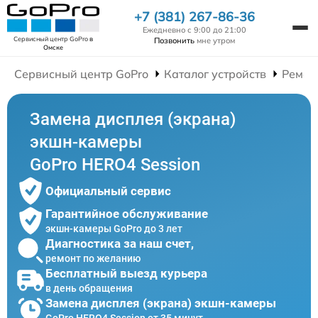
+7 (381) 267-86-36
Ежедневно с 9:00 до 21:00
Сервисный центр GoPro
в
Позвонить
мне утром
Омске
Сервисный центр GoPro
Каталог устройств
Ремон
Замена дисплея (экрана)
экшн-камеры
GoPro HERO4 Session
Официальный сервис
Гарантийное обслуживание
экшн-камеры GoPro до 3 лет
Диагностика за наш счет,
ремонт по желанию
Бесплатный выезд курьера
в день обращения
Замена дисплея (экрана) экшн-камеры
GoPro HERO4 Session от 35 минут